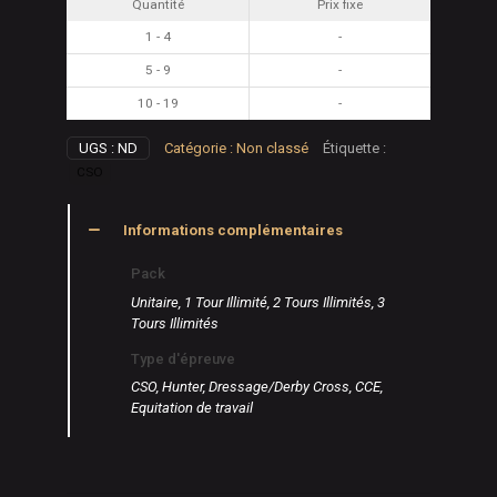
Quantité
Prix fixe
Numériques
1 - 4
-
5 - 9
-
10 - 19
-
UGS :
ND
Catégorie :
Non classé
Étiquette :
CSO
Informations complémentaires
Pack
Unitaire, 1 Tour Illimité, 2 Tours Illimités, 3
Tours Illimités
Type d'épreuve
CSO, Hunter, Dressage/Derby Cross, CCE,
Equitation de travail