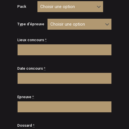
prix :
Pack
€10,00
à
Type d'épreuve
€130,00
Lieux concours
*
Date concours
*
Epreuve
*
Dossard
*