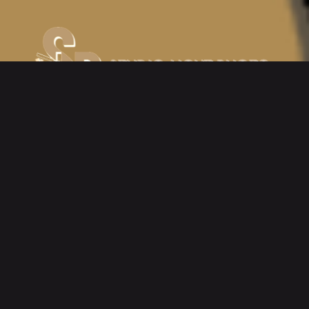
S'inscrire
*
indicates required
*
Email Address