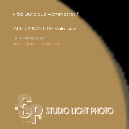
Pôle Juridique Administratif
ANTONMATTEI Valentine
Tél :
07 80 90 82 83
contact@studiolightphoto.fr