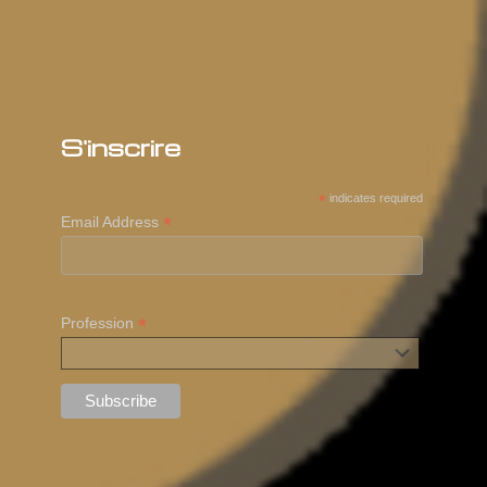
S'inscrire
*
indicates required
*
Email Address
*
Profession