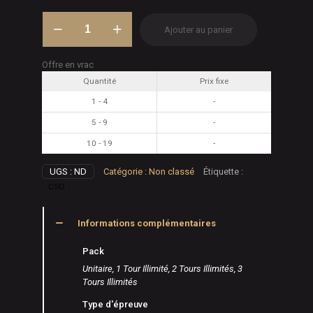
quantité
Ajouter au panier
de
Photos
concours
Offre en vrac
-
Quantité
Prix fixe
Numériques
1 - 4
-
5 - 9
-
10 - 19
-
UGS :
ND
Catégorie :
Non classé
Étiquette :
CSO
Informations complémentaires
Pack
Unitaire, 1 Tour Illimité, 2 Tours Illimités, 3
Tours Illimités
Type d'épreuve