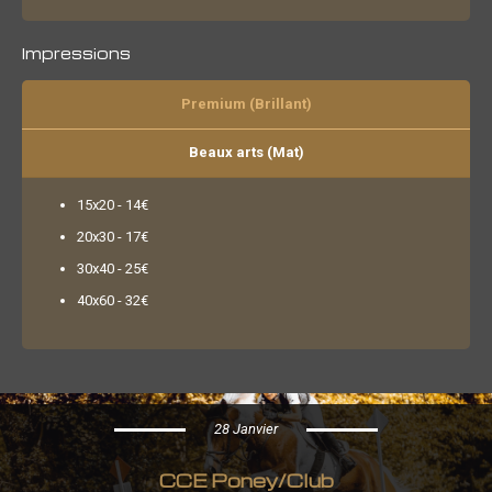
Impressions
Premium (Brillant)
Beaux arts (Mat)
15x20 - 14€
20x30 - 17€
30x40 - 25€
40x60 - 32€
28 Janvier
CCE Poney/Club