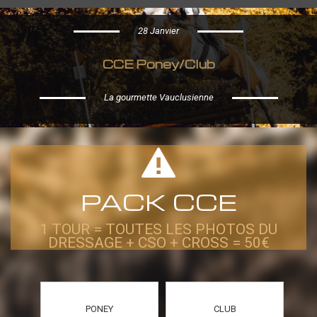
28 Janvier
CCE Poney/Club
La gourmette Vauclusienne
PACK CCE
1 TOUR = TOUTES LES PHOTOS DU
DRESSAGE + CSO + CROSS = 50€
PONEY
CLUB