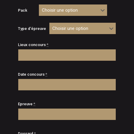
de
prix :
Pack
€10,00
à
Type d'épreuve
€130,00
Lieux concours
*
Date concours
*
Epreuve
*
Dossard
*