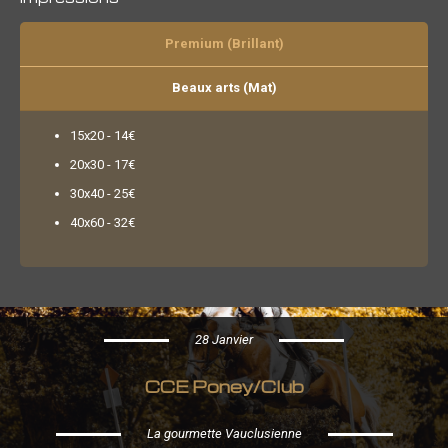
Premium (Brillant)
Beaux arts (Mat)
15x20 - 14€
20x30 - 17€
30x40 - 25€
40x60 - 32€
28 Janvier
CCE Poney/Club
La gourmette Vauclusienne