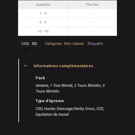
Quantité
Prix fixe
Numériques
1 - 4
-
5 - 9
-
10 - 19
-
UGS :
ND
Catégorie :
Non classé
Étiquette :
CSO
Informations complémentaires
Pack
Unitaire, 1 Tour Illimité, 2 Tours Illimités, 3
Tours Illimités
Type d'épreuve
CSO, Hunter, Dressage/Derby Cross, CCE,
Equitation de travail