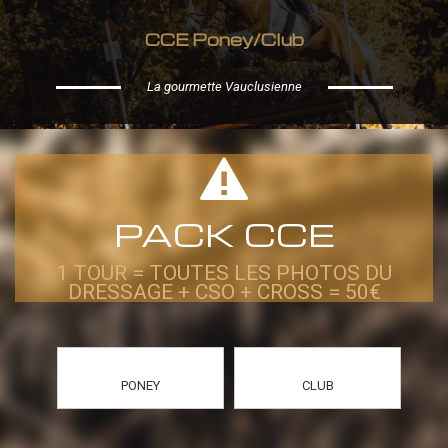
CCE Poney/Club
La gourmette Vauclusienne
PACK CCE
1 TOUR = TOUTES LES PHOTOS DU
DRESSAGE + CSO + CROSS = 50€
PONEY
CLUB