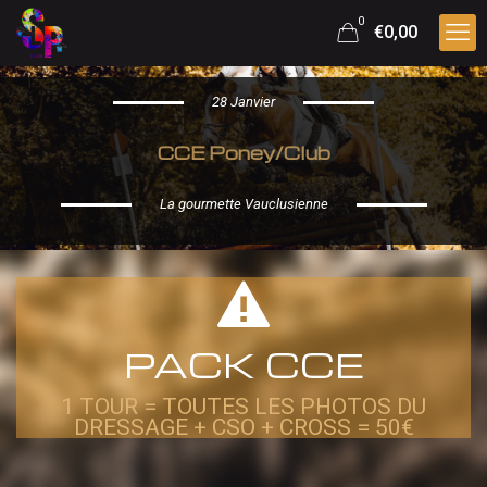
0
€0,00
28 Janvier
CCE Poney/Club
La gourmette Vauclusienne
PACK CCE
1 TOUR = TOUTES LES PHOTOS DU
DRESSAGE + CSO + CROSS = 50€