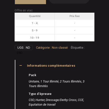
Photos
concours
Offre en vrac
-
Quantité
Prix fixe
Numériques
1 - 4
-
5 - 9
-
10 - 19
-
UGS :
ND
Catégorie :
Non classé
Étiquette :
CSO
Informations complémentaires
Pack
Unitaire, 1 Tour Illimité, 2 Tours Illimités, 3
Tours Illimités
Type d'épreuve
CSO, Hunter, Dressage/Derby Cross, CCE,
Equitation de travail