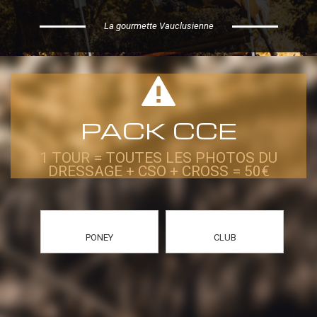
La gourmette Vauclusienne
PACK CCE
1 TOUR = TOUTES LES PHOTOS DU
DRESSAGE + CSO + CROSS = 50€
PONEY
CLUB