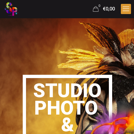
0
€0,00
STUDIO
PHOTO
&