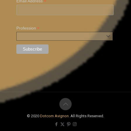
S'inscrire
*
indicates required
*
Email Address
*
Profession