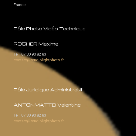
Studio Light Photo
Parc activité de l'Ours
Route de l'escale
30390 Domazan
France
Pôle Photo Vidéo Technique
ROCHER Maxime
Tél :
07 80 90 82 83
contact@studiolightphoto.fr
Pôle Juridique Administratif
ANTONMATTEI Valentine