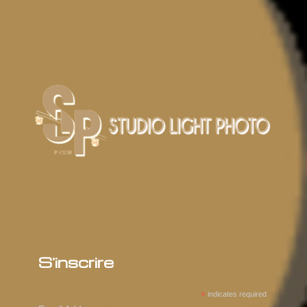
Tél :
07 80 90 82 83
contact@studiolightphoto.fr