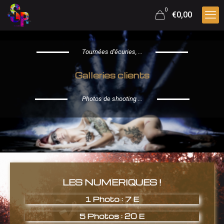
0
€0,00
Tournées d'écuries, ...
Galleries clients
Photos de shooting ...
LES NUMERIQUES !
1 Photo : 7 E
5 Photos : 20 E