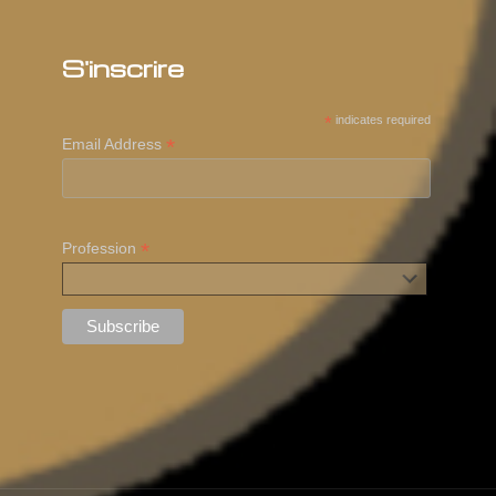
S'inscrire
*
indicates required
*
Email Address
*
Profession