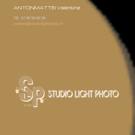
ANTONMATTEI Valentine
Tél :
07 80 90 82 83
contact@studiolightphoto.fr