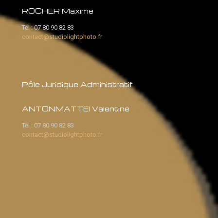
ROCHER Maxime
Tél :
07 80 90 82 83
contact@studiolightphoto.fr
Pôle Juridique Administratif
ANTONMATTEI Valentine
Tél :
07 80 90 82 83
contact@studiolightphoto.fr