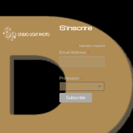
S'inscrire
*
indicates required
*
Email Address
*
Profession