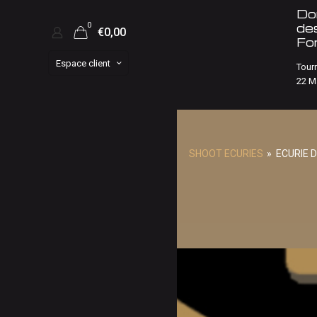
Do
0
des
€0,00
Fo
Espace client
Tour
22 M
SHOOT ECURIES
»
ECURIE 