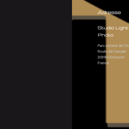
Adresse
Studio Light
Photo
Parc activité de l'O
Route de l'escale
30390 Domazan
France