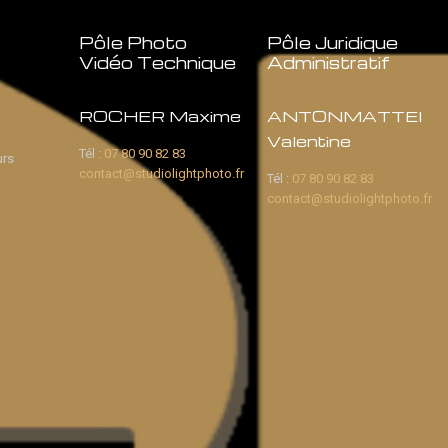
Pôle Photo
Pôle Juridique
Vidéo Technique
Administratif
ROCHER Maxime
ANTONMATTEI
Valentine
Tél :
07 80 90 82 83
urs
contact@studiolightphoto.fr
Tél :
07 80 90 82 83
contact@studiolightphoto.fr