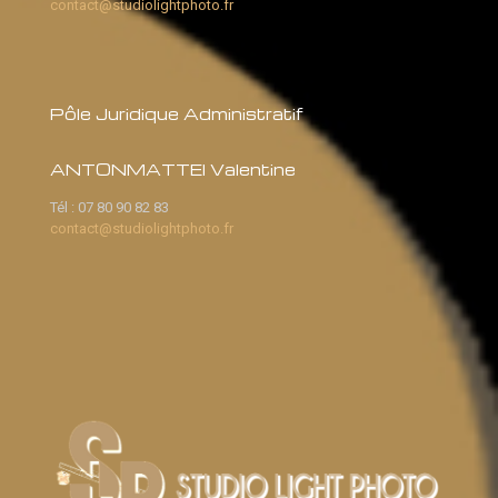
contact@studiolightphoto.fr
Pôle Juridique Administratif
ANTONMATTEI Valentine
Tél :
07 80 90 82 83
contact@studiolightphoto.fr