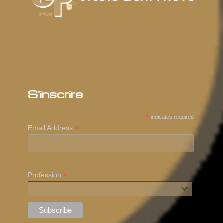
S'inscrire
*
indicates required
*
Email Address
*
Profession