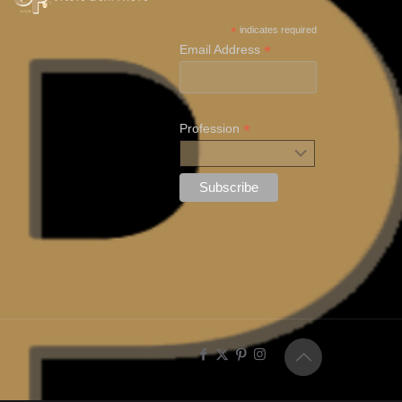
*
indicates required
*
Email Address
*
Profession