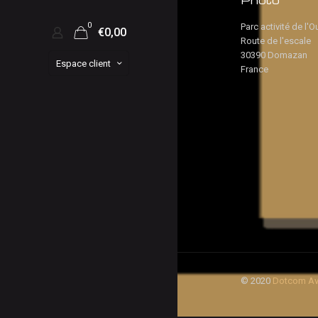
Photo
0
Parc activité de l'O
€0,00
Route de l'escale
30390 Domazan
Espace client
France
© 2020
Dotcom Av