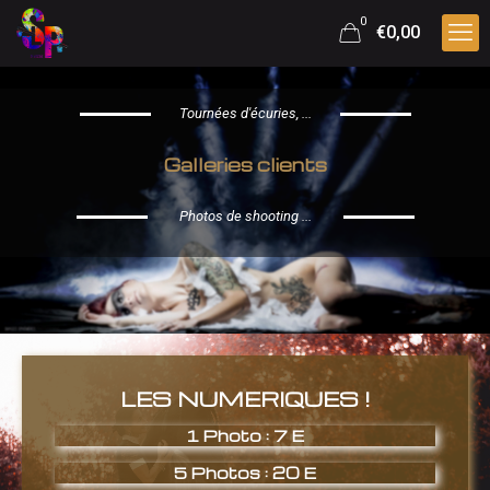
0
€0,00
Tournées d'écuries, ...
Galleries clients
Photos de shooting ...
LES NUMERIQUES !
1 Photo : 7 E
5 Photos : 20 E