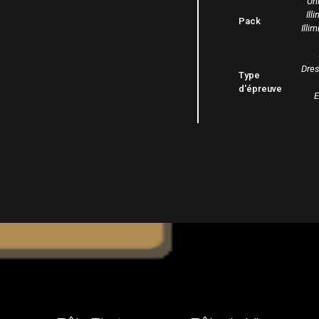
Uni
Ill
Pack
Illi
Dre
Type
d'épreuve
E