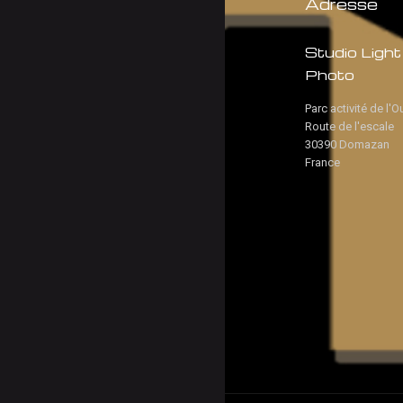
Adresse
Studio Light
Photo
Parc activité de l'O
Route de l'escale
30390 Domazan
France