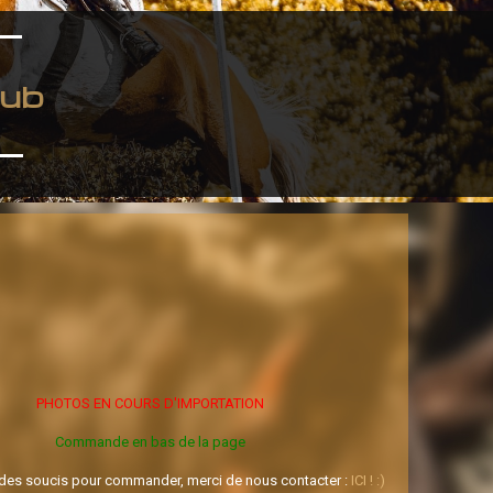
ub
PHOTOS EN COURS D'IMPORTATION
Commande en bas de la page
 des soucis pour commander, merci de nous contacter :
ICI ! :)