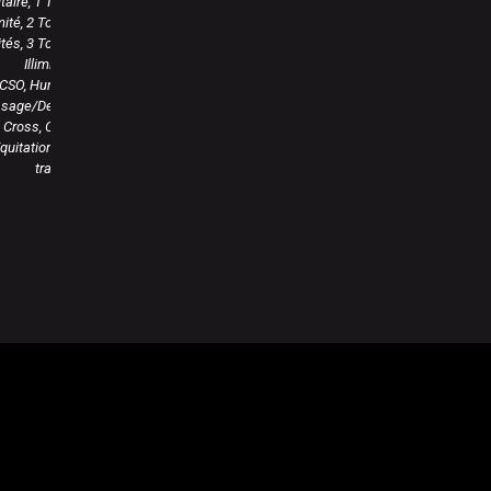
taire, 1 Tour
imité, 2 Tours
mités, 3 Tours
Illimités
CSO, Hunter,
ssage/Derby
Cross, CCE,
quitation de
travail