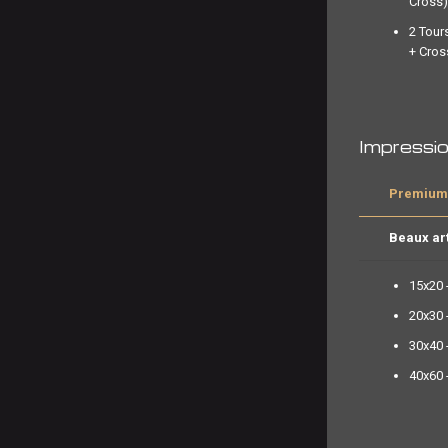
Cross)
2 Tour
+ Cros
Impressi
Premium 
Beaux ar
15x20 
20x30 
30x40 
40x60 