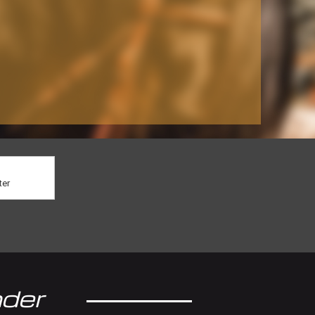
ter
der