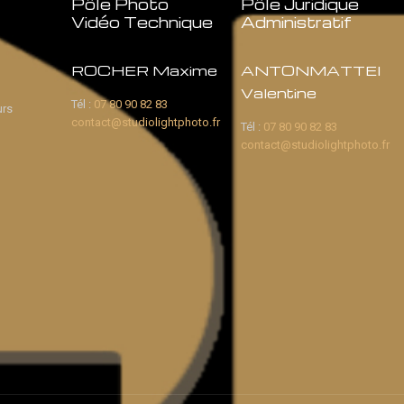
Pôle Photo
Pôle Juridique
Vidéo Technique
Administratif
ROCHER Maxime
ANTONMATTEI
Valentine
Tél :
07 80 90 82 83
urs
contact@studiolightphoto.fr
Tél :
07 80 90 82 83
contact@studiolightphoto.fr