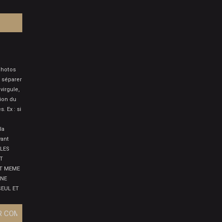
photos
 séparer
virgule,
tion du
 Ex : si
la
vant
 LES
T
ET MEME
 NE
SEUL ET