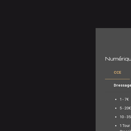
Numériq
CCE
Dressag
1 - 7€
5 - 20€
10 - 3
1 Tour