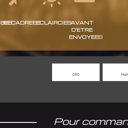
EES
RECADREES
ECLAIRCIES
AVANT
D'ETRE
ENVOYEES
CSO
Hun
Pour comman