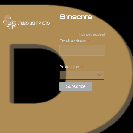
S'inscrire
*
indicates required
*
Email Address
*
Profession