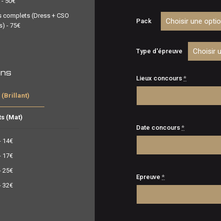
 - 50€
de
s complets (Dress + CSO
prix :
Pack
s) - 75€
€10,
à
Type d'épreuve
€130
ons
Lieux concours
*
(Brillant)
ts (Mat)
Date concours
*
- 14€
- 17€
- 25€
Epreuve
*
- 32€