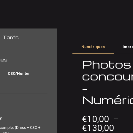
Tarifs
Numériques
Impr
ues
Photos
concou
CSO/Hunter
–
e
Numéri
€
10,00
–
5€
Plag
€
130,00
 complet (Dress + CSO +