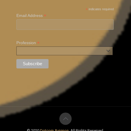
*
indicates required
*
Email Address
*
Profession
© 2020
Dotcom Avignon
. All Rights Reserved.