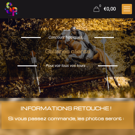
0
€0,00
Concours hippiques, ...
Galleries clients
Pour voir tous vos tours ...
INFORMATIONS RETOUCHE !
Si vous passez commande, les photos seront :