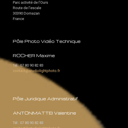
Parc activité de l'Ours
Route de l'escale
30390 Domazan
France
Pôle Photo Vidéo Technique
ROCHER Maxime
Tél :
07 80 90 82 83
contact@studiolightphoto.fr
Pôle Juridique Administratif
ANTONMATTEI Valentine
Tél :
07 80 90 82 83