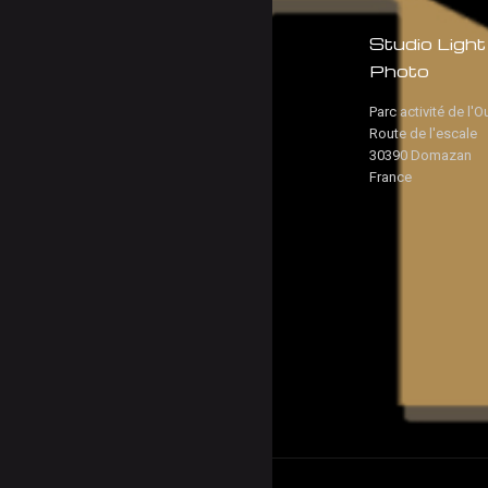
Studio Light
Photo
Parc activité de l'O
Route de l'escale
30390 Domazan
France