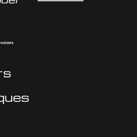
essions
rs
ques
e