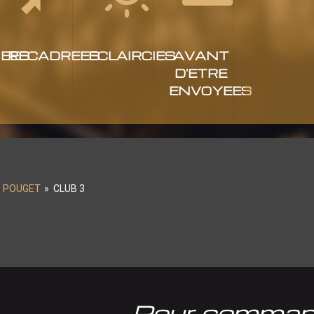
EES
RECADREES
ECLAIRCIES
AVANT
D'ETRE
ENVOYEES
E POUGET
»
CLUB 3
Pour comman