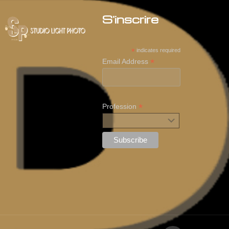
S'inscrire
*
indicates required
*
Email Address
*
Profession