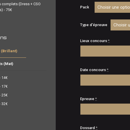
s complets (Dress + CSO
prix :
Pack
s) - 75€
€10,
à
Type d'épreuve
€130
ons
Lieux concours
*
(Brillant)
ts (Mat)
Date concours
*
- 14€
- 17€
- 25€
Epreuve
*
- 32€
Dossard
*