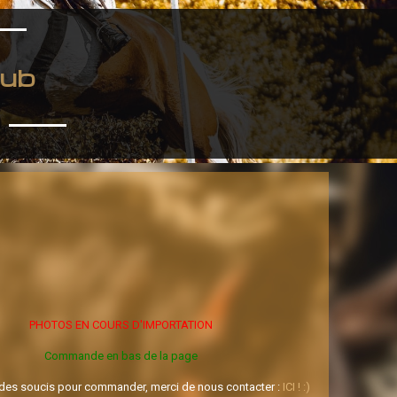
ub
PHOTOS EN COURS D'IMPORTATION
Commande en bas de la page
 des soucis pour commander, merci de nous contacter :
ICI ! :)