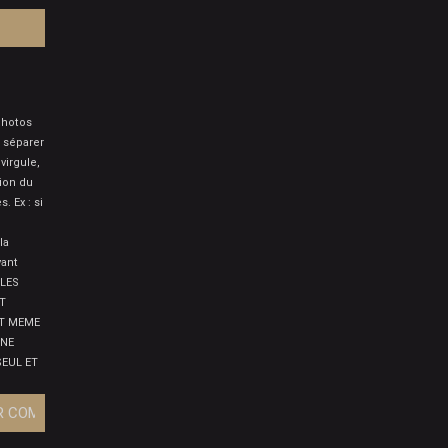
photos
 séparer
virgule,
tion du
 Ex : si
la
vant
 LES
T
ET MEME
 NE
SEUL ET