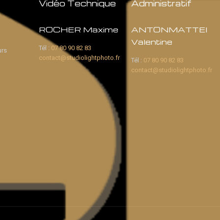
Vidéo Technique
Administratif
ROCHER Maxime
ANTONMATTEI
Valentine
Tél :
07 80 90 82 83
urs
contact@studiolightphoto.fr
Tél :
07 80 90 82 83
contact@studiolightphoto.fr