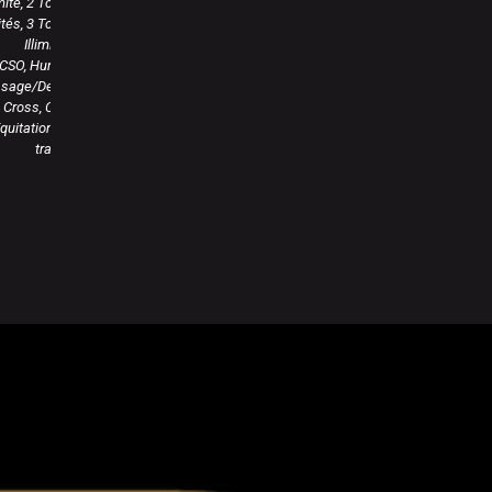
imité, 2 Tours
mités, 3 Tours
Illimités
CSO, Hunter,
ssage/Derby
Cross, CCE,
quitation de
travail