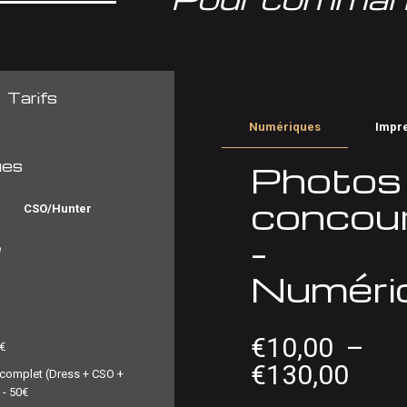
Tarifs
Numériques
Impr
ues
Photos
concou
CSO/Hunter
–
e
Numéri
€
10,00
–
5€
Plag
€
130,00
 complet (Dress + CSO +
 - 50€
de