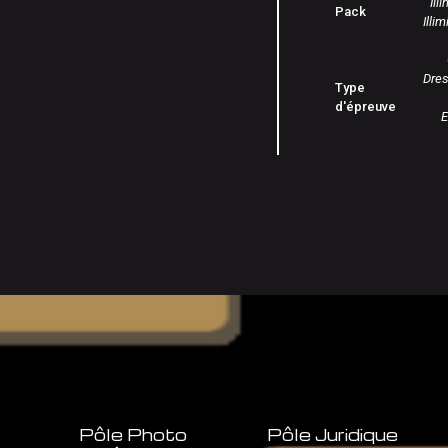
Ill
Pack
Illi
Dre
Type
d'épreuve
E
Pôle Photo
Pôle Juridique