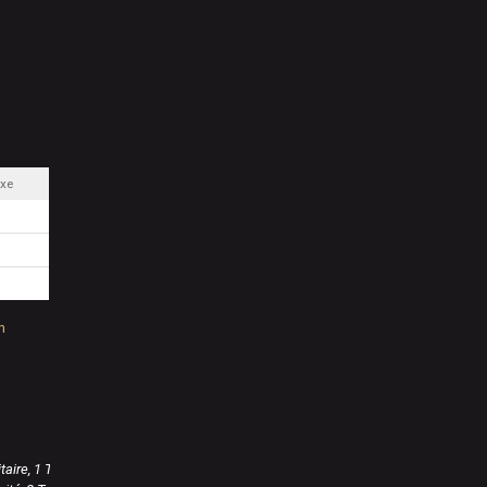
ixe
n
taire, 1 Tour