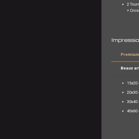
2 Tour
+ Cros
Impressi
Premium 
Beaux ar
15x20 
20x30 
30x40 
40x60 