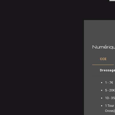
Numériq
CCE
Dressag
1 - 7€
5 - 20€
10 - 3
1 Tour
Cross)