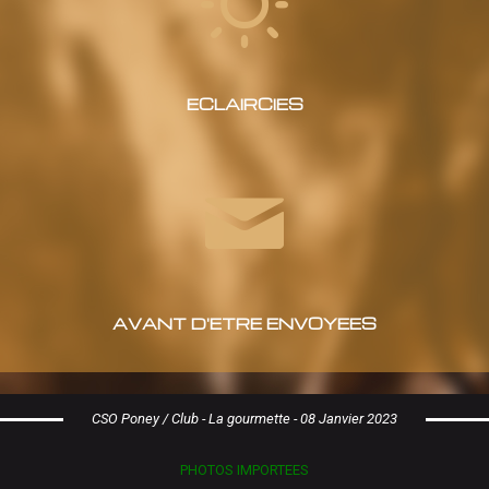
ECLAIRCIES
AVANT D'ETRE ENVOYEES
CSO Poney / Club - La gourmette - 08 Janvier 2023
PHOTOS IMPORTEES