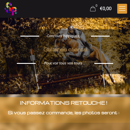
0
€0,00
Concours hippiques, ...
Galleries clients
Pour voir tous vos tours ...
INFORMATIONS RETOUCHE !
Si vous passez commande, les photos seront :