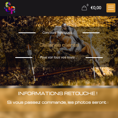
0
€0,00
Concours hippiques, ...
Galleries clients
Pour voir tous vos tours ...
INFORMATIONS RETOUCHE !
Si vous passez commande, les photos seront :