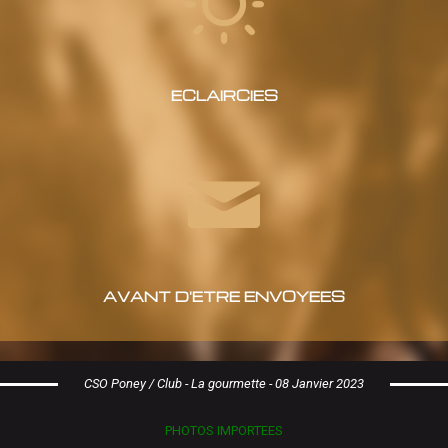
ECLAIRCIES
AVANT D'ETRE ENVOYEES
CSO Poney / Club - La gourmette - 08 Janvier 2023
PHOTOS IMPORTEES