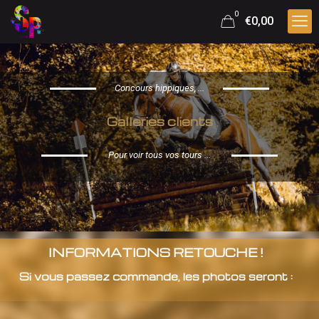
0
€0,00
Concours hippiques, ...
Galleries clients
Pour voir tous vos tours ...
INFORMATIONS RETOUCHE !
Si vous passez commande, les photos seront :