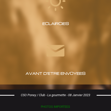
ECLAIRCIES
AVANT D'ETRE ENVOYEES
CSO Poney / Club - La gourmette - 08 Janvier 2023
PHOTOS IMPORTEES