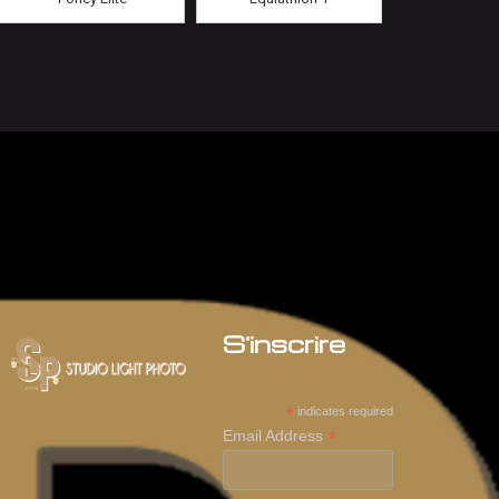
S'inscrire
*
indicates required
*
Email Address