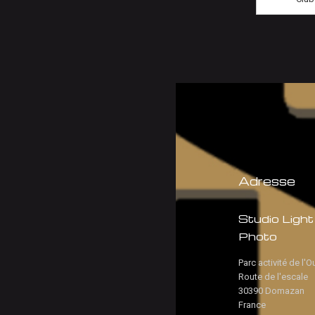
Adresse
Studio Light
Photo
Parc activité de l'O
Route de l'escale
30390 Domazan
France