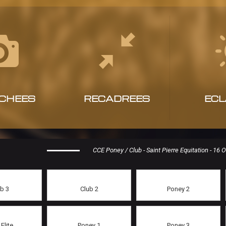
CHEES
RECADREES
ECL
CCE Poney / Club - Saint Pierre Equitation - 16
b 3
Club 2
Poney 2
Elite
Poney 1
Poney 3