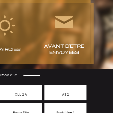
AVANT D'ETRE
AIRCIES
ENVOYEES
 Octobre 2022
Club 2 A
AS 2
Poney Elite
Equiathlon 1