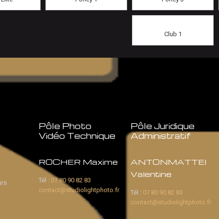
Club 1
Pôle Photo
Pôle Juridique
Vidéo Technique
Administratif
ROCHER Maxime
ANTONMATTEI
Valentine
Tél :
07 80 90 82 83
urs
contact@studiolightphoto.fr
Tél :
07 80 90 82 83
contact@studiolightphoto.fr