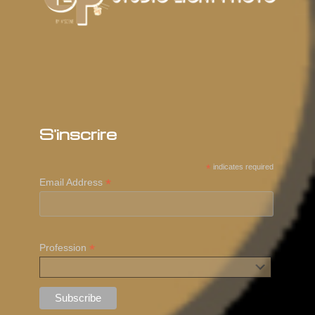
S'inscrire
*
indicates required
*
Email Address
*
Profession