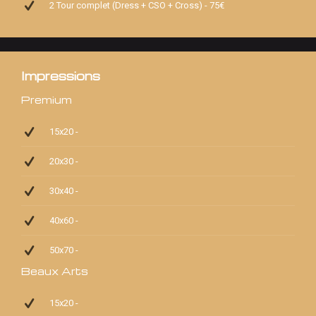
2 Tour complet (Dress + CSO + Cross) - 75€
Impressions
Premium
15x20 -
20x30 -
30x40 -
40x60 -
50x70 -
Beaux Arts
15x20 -