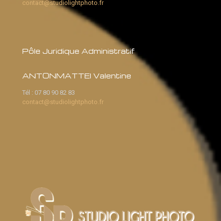
contact@studiolightphoto.fr
Pôle Juridique Administratif
ANTONMATTEI Valentine
Tél :
07 80 90 82 83
contact@studiolightphoto.fr