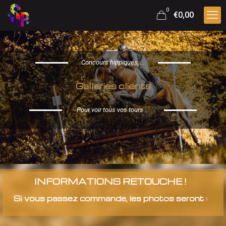
0
€0,00
Concours hippiques, ...
Galleries clients
Pour voir tous vos tours ...
INFORMATIONS RETOUCHE !
Si vous passez commande, les photos seront :