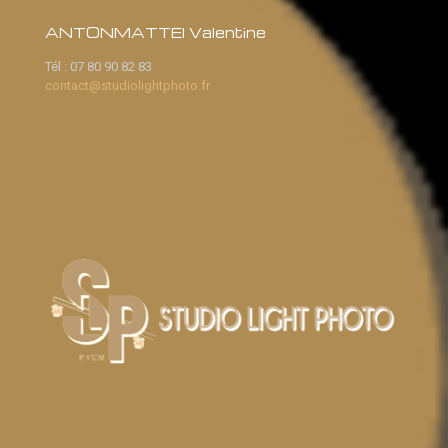
ANTONMATTEI Valentine
Tél :
07 80 90 82 83
contact@studiolightphoto.fr