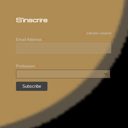
S'inscrire
*
indicates required
*
Email Address
*
Profession