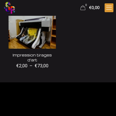
0
€0,00
Impression tirages
d’art
Plage
€
2,00
–
€
73,00
de
prix :
€2,00
à
€73,00