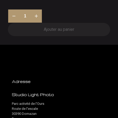
quantité
de
Bons
Cadeaux
Ajouter au panier
-
Offrir
une
séance
!
Artistique
Adresse
Studio Light Photo
Parc activité de l'Ours
Route de l'escale
30390 Domazan