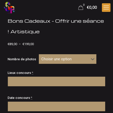
0
€0,00
Bons Cadeaux – Offrir une séance
! Artistique
Plage
€
89,00
–
€
199,00
de
prix :
€89,00
Nombre de photos
à
€199,00
Lieux concours
*
Date concours
*